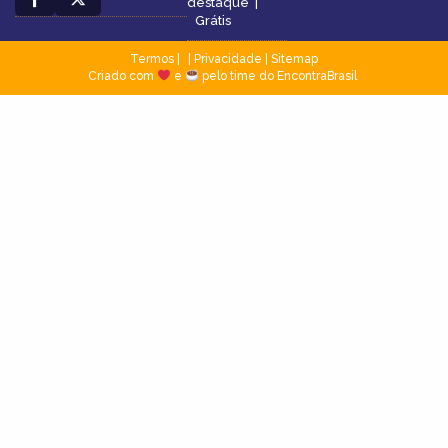
destaque
|
Grátis
Termos
|
Privacidade
|
Sitemap
Criado com
e
pelo time do EncontraBrasil