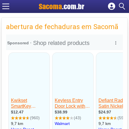
Sacoma
.com.br
Cadastrar empresa
Fazer login
abertura de fechaduras em Sacomã
Criar conta