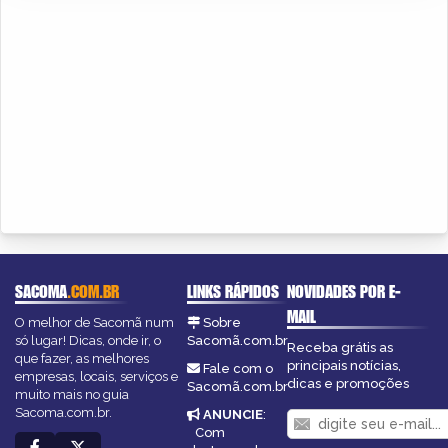
SACOMA
.COM.BR
LINKS RÁPIDOS
NOVIDADES POR E-
MAIL
O melhor de Sacomã num
Sobre
só lugar! Dicas, onde ir, o
Sacomã.com.br
Receba grátis as
que fazer, as melhores
principais notícias,
Fale com o
empresas, locais, serviços e
dicas e promoções
Sacomã.com.br
muito mais no guia
Sacoma.com.br.
ANUNCIE
:
Com