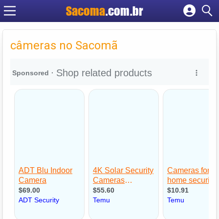
Sacoma
.com.br
Cadastrar empresa
Fazer login
câmeras no Sacomã
Criar conta