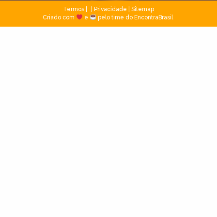
Termos
|
Privacidade
|
Sitemap
Criado com
e
pelo time do EncontraBrasil