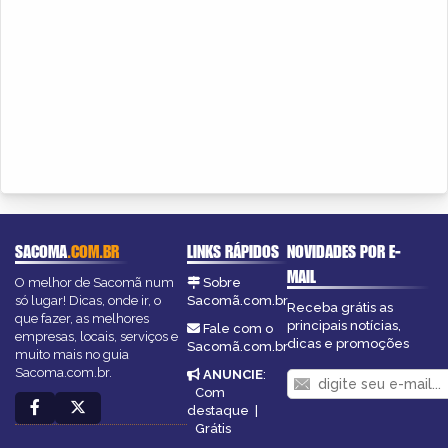
SACOMA
.COM.BR
LINKS RÁPIDOS
NOVIDADES POR E-
MAIL
O melhor de Sacomã num
Sobre
só lugar! Dicas, onde ir, o
Sacomã.com.br
Receba grátis as
que fazer, as melhores
principais notícias,
Fale com o
empresas, locais, serviços e
dicas e promoções
Sacomã.com.br
muito mais no guia
Sacoma.com.br.
ANUNCIE
:
Com
destaque
|
Grátis