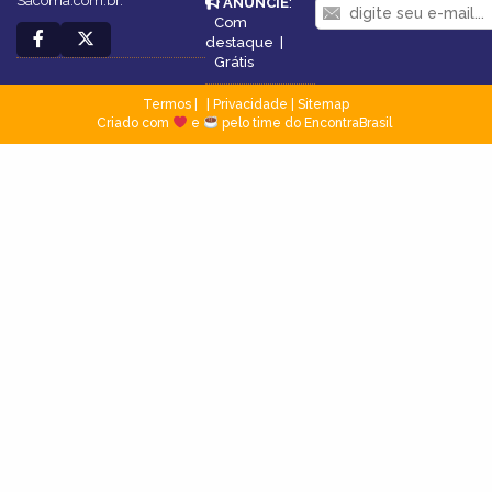
Sacoma.com.br.
ANUNCIE
:
Com
destaque
|
Grátis
Termos
|
Privacidade
|
Sitemap
Criado com
e
pelo time do EncontraBrasil