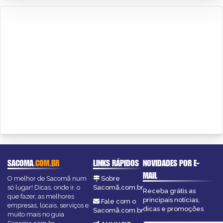
SACOMA
.COM.BR
LINKS RÁPIDOS
NOVIDADES POR E-
MAIL
O melhor de Sacomã num
Sobre
só lugar! Dicas, onde ir, o
Sacomã.com.br
Receba grátis as
que fazer, as melhores
principais notícias,
Fale com o
empresas, locais, serviços e
dicas e promoções
Sacomã.com.br
muito mais no guia