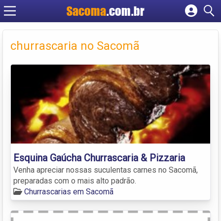
Sacoma
.com.br
Cadastrar empresa
Fazer login
churrascaria no Sacomã
Criar conta
Esquina Gaúcha Churrascaria & Pizzaria
Venha apreciar nossas suculentas carnes no Sacomã,
preparadas com o mais alto padrão.
Churrascarias em Sacomã