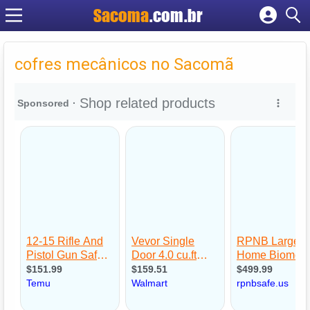
Sacoma
.com.br
Cadastrar empresa
Fazer login
cofres mecânicos no Sacomã
Criar conta