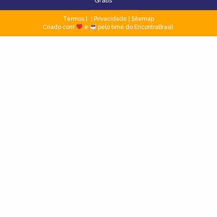
Grátis
Termos
|
Privacidade
|
Sitemap
Criado com
e
pelo time do EncontraBrasil