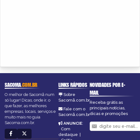
SACOMA
.COM.BR
LINKS RÁPIDOS
NOVIDADES POR E-
MAIL
O melhor de Sacomã num
Sobre
só lugar! Dicas, onde ir, o
Sacomã.com.br
Receba grátis as
que fazer, as melhores
principais notícias,
Fale com o
empresas, locais, serviços e
dicas e promoções
Sacomã.com.br
muito mais no guia
Sacoma.com.br.
ANUNCIE
:
Com
destaque
|