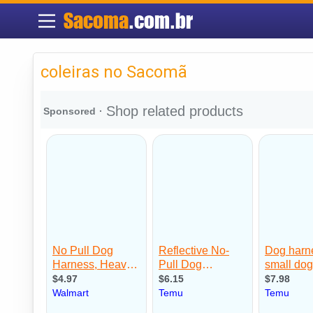
Sacoma
.com.br
coleiras no Sacomã