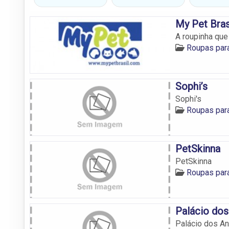
My Pet Bras
A roupinha que
Roupas par
Sophi’s
Sophi's
Roupas par
PetSkinna
PetSkinna
Roupas par
Palácio dos
Palácio dos A