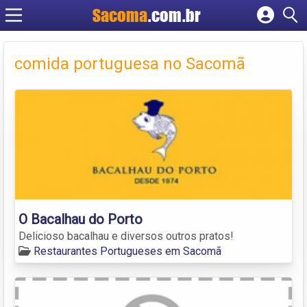
Sacoma
.com.br
Cadastrar empresa
Fazer login
comida portuguesa no Sacomã
Criar conta
O Bacalhau do Porto
Delicioso bacalhau e diversos outros pratos!
Restaurantes Portugueses em Sacomã