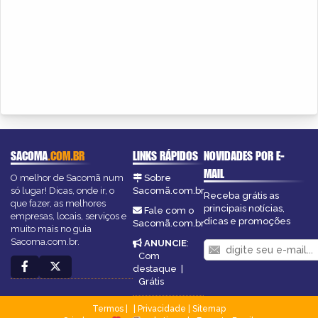
SACOMA
.COM.BR
LINKS RÁPIDOS
NOVIDADES POR E-
MAIL
O melhor de Sacomã num
Sobre
só lugar! Dicas, onde ir, o
Sacomã.com.br
Receba grátis as
que fazer, as melhores
principais notícias,
Fale com o
empresas, locais, serviços e
dicas e promoções
Sacomã.com.br
muito mais no guia
Sacoma.com.br.
ANUNCIE
:
Com
destaque
|
Grátis
Termos
|
Privacidade
|
Sitemap