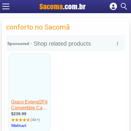
Sacoma
.com.br
Cadastrar empresa
Fazer login
conforto no Sacomã
Criar conta