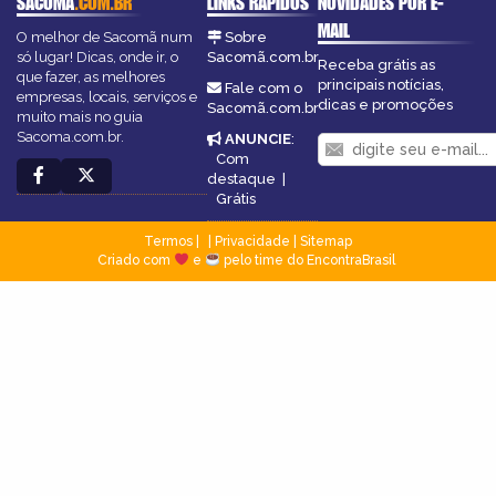
SACOMA
.COM.BR
LINKS RÁPIDOS
NOVIDADES POR E-
MAIL
O melhor de Sacomã num
Sobre
só lugar! Dicas, onde ir, o
Sacomã.com.br
Receba grátis as
que fazer, as melhores
principais notícias,
Fale com o
empresas, locais, serviços e
dicas e promoções
Sacomã.com.br
muito mais no guia
Sacoma.com.br.
ANUNCIE
:
Com
destaque
|
Grátis
Termos
|
Privacidade
|
Sitemap
Criado com
e
pelo time do EncontraBrasil