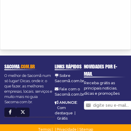
SACOMA
.COM.BR
LINKS RÁPIDOS
NOVIDADES POR E-
MAIL
O melhor de Sacomã num
Sobre
só lugar! Dicas, onde ir, o
Sacomã.com.br
Receba grátis as
que fazer, as melhores
principais notícias,
Fale com o
empresas, locais, serviços e
dicas e promoções
Sacomã.com.br
muito mais no guia
Sacoma.com.br.
ANUNCIE
:
Com
destaque
|
Grátis
Termos
|
Privacidade
|
Sitemap