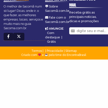
MAIL
O melhor de Sacomã num
Sobre
só lugar! Dicas, onde ir, o
Sacomã.com.br
Receba grátis as
que fazer, as melhores
principais notícias,
Fale com o
empresas, locais, serviços e
dicas e promoções
Sacomã.com.br
muito mais no guia
Sacoma.com.br.
ANUNCIE
:
Com
destaque
|
Grátis
Termos
|
Privacidade
|
Sitemap
Criado com
e
pelo time do EncontraBrasil