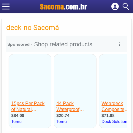
Sacoma
.com.br
Cadastrar empresa
Fazer login
deck no Sacomã
Criar conta