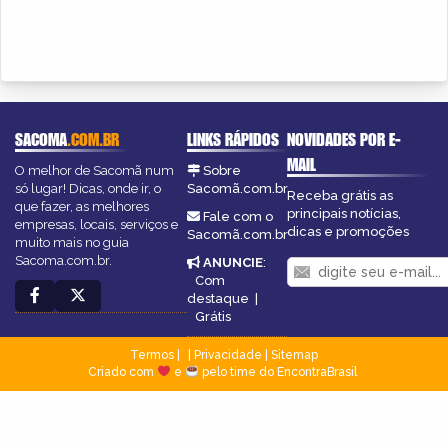
SACOMA
.COM.BR
LINKS RÁPIDOS
NOVIDADES POR E-
MAIL
O melhor de Sacomã num
Sobre
só lugar! Dicas, onde ir, o
Sacomã.com.br
Receba grátis as
que fazer, as melhores
principais notícias,
Fale com o
empresas, locais, serviços e
dicas e promoções
Sacomã.com.br
muito mais no guia
Sacoma.com.br.
ANUNCIE
:
Com
destaque
|
Grátis
Termos
|
Privacidade
|
Sitemap
Criado com
e
pelo time do EncontraBrasil