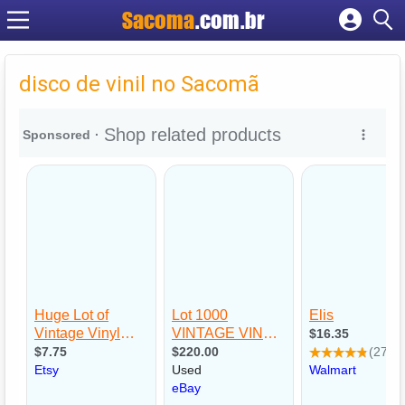
Sacoma
.com.br
Cadastrar empresa
Fazer login
disco de vinil no Sacomã
Criar conta