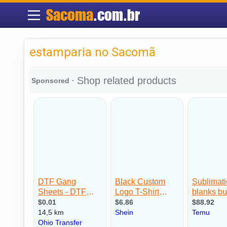
Sacoma
.com.br
estamparia no Sacomã