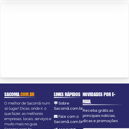
SACOMA
.COM.BR
LINKS RÁPIDOS
NOVIDADES POR E-
MAIL
O melhor de Sacomã num
Sobre
só lugar! Dicas, onde ir, o
Sacomã.com.br
Receba grátis as
que fazer, as melhores
principais notícias,
Fale com o
empresas, locais, serviços e
dicas e promoções
Sacomã.com.br
muito mais no guia