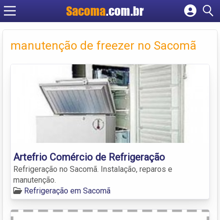
Sacoma
.com.br
Cadastrar empresa
Fazer login
manutenção de freezer no Sacomã
Criar conta
Artefrio Comércio de Refrigeração
Refrigeração no Sacomã. Instalação, reparos e
manutenção.
Refrigeração em Sacomã