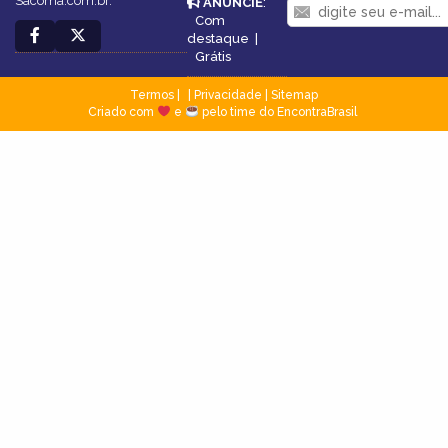
Sacoma.com.br.
ANUNCIE
:
Com
destaque
|
Grátis
Termos
|
Privacidade
|
Sitemap
Criado com
e
pelo time do EncontraBrasil