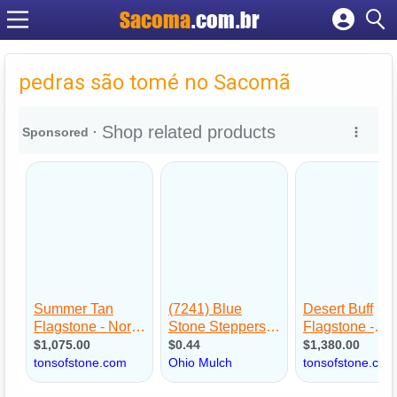
Sacoma
.com.br
Cadastrar empresa
Fazer login
pedras são tomé no Sacomã
Criar conta