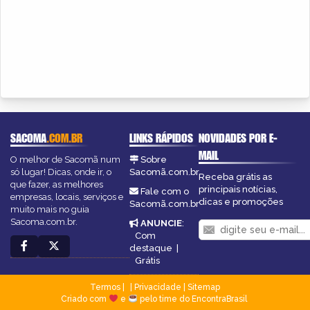
SACOMA
.COM.BR
LINKS RÁPIDOS
NOVIDADES POR E-
MAIL
O melhor de Sacomã num
Sobre
só lugar! Dicas, onde ir, o
Sacomã.com.br
Receba grátis as
que fazer, as melhores
principais notícias,
Fale com o
empresas, locais, serviços e
dicas e promoções
Sacomã.com.br
muito mais no guia
Sacoma.com.br.
ANUNCIE
:
Com
destaque
|
Grátis
Termos
|
Privacidade
|
Sitemap
Criado com
e
pelo time do EncontraBrasil