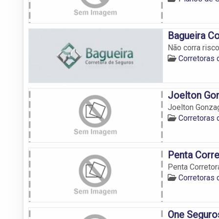
Bagueira Co
Não corra risc
Corretoras
Joelton Gon
Joelton Gonzag
Corretoras
Penta Corr
Penta Correto
Corretoras
One Seguro