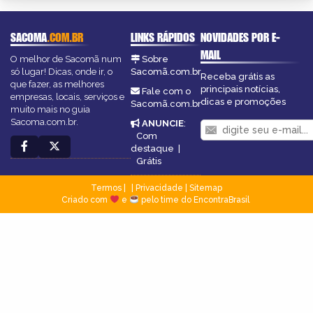
SACOMA
.COM.BR
LINKS RÁPIDOS
NOVIDADES POR E-
MAIL
O melhor de Sacomã num
Sobre
só lugar! Dicas, onde ir, o
Sacomã.com.br
Receba grátis as
que fazer, as melhores
principais notícias,
Fale com o
empresas, locais, serviços e
dicas e promoções
Sacomã.com.br
muito mais no guia
Sacoma.com.br.
ANUNCIE
:
Com
destaque
|
Grátis
Termos
|
Privacidade
|
Sitemap
Criado com
e
pelo time do EncontraBrasil