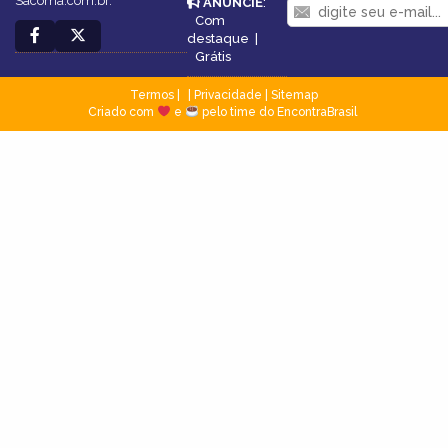
Sacoma.com.br.
ANUNCIE
:
Com
destaque
|
Grátis
Termos
|
Privacidade
|
Sitemap
Criado com
e
pelo time do EncontraBrasil