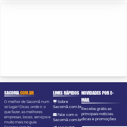
SACOMA
.COM.BR
LINKS RÁPIDOS
NOVIDADES POR E-
MAIL
O melhor de Sacomã num
Sobre
só lugar! Dicas, onde ir, o
Sacomã.com.br
Receba grátis as
que fazer, as melhores
principais notícias,
Fale com o
empresas, locais, serviços e
dicas e promoções
Sacomã.com.br
muito mais no guia