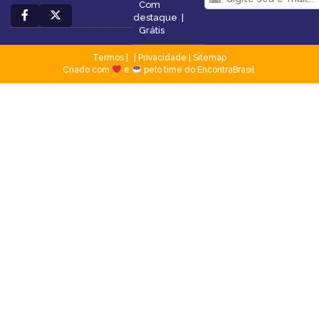
Com
destaque
|
Grátis
Termos
|
Privacidade
|
Sitemap
Criado com
e
pelo time do EncontraBrasil