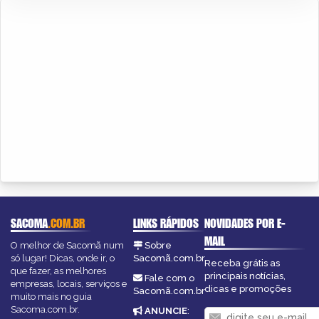
SACOMA
.COM.BR
LINKS RÁPIDOS
NOVIDADES POR E-
MAIL
O melhor de Sacomã num
Sobre
só lugar! Dicas, onde ir, o
Sacomã.com.br
Receba grátis as
que fazer, as melhores
principais notícias,
Fale com o
empresas, locais, serviços e
dicas e promoções
Sacomã.com.br
muito mais no guia
Sacoma.com.br.
ANUNCIE
: