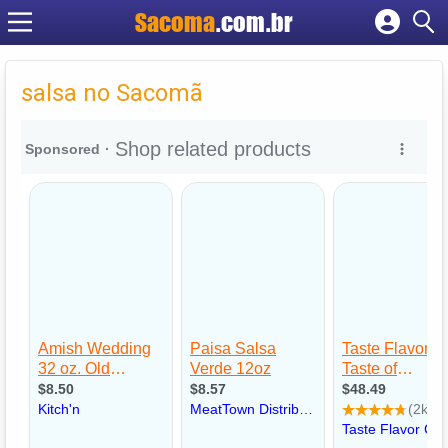
Sacoma
.com.br
Cadastrar empresa
Fazer login
salsa no Sacomã
Criar conta