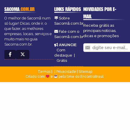
SACOMA
.COM.BR
LINKS RÁPIDOS
NOVIDADES POR E-
MAIL
O melhor de Sacomã num
Sobre
só lugar! Dicas, onde ir, o
Sacomã.com.br
Receba grátis as
que fazer, as melhores
principais notícias,
Fale com o
empresas, locais, serviços e
dicas e promoções
Sacomã.com.br
muito mais no guia
Sacoma.com.br.
ANUNCIE
:
Com
destaque
|
Grátis
Termos
|
Privacidade
|
Sitemap
Criado com
e
pelo time do EncontraBrasil