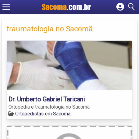
Sacoma
.com.br
Cadastrar empresa
Fazer login
traumatologia no Sacomã
Criar conta
Dr. Umberto Gabriel Taricani
Ortopedia e traumatologia no Sacomã.
Ortopedistas em Sacomã