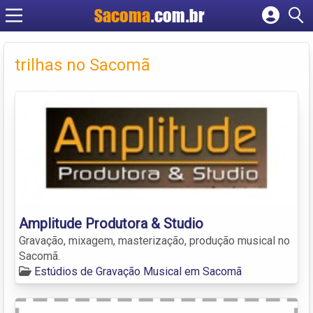
Sacoma
.com.br
Cadastrar empresa
Fazer login
trilhas no Sacomã
Criar conta
Amplitude Produtora & Studio
Gravação, mixagem, masterização, produção musical no
Sacomã.
Estúdios de Gravação Musical em Sacomã