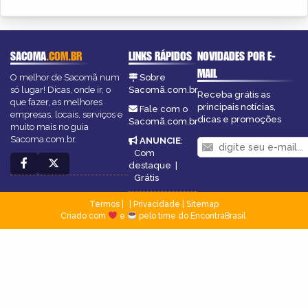
SACOMA
.COM.BR
LINKS RÁPIDOS
NOVIDADES POR E-
MAIL
O melhor de Sacomã num
Sobre
só lugar! Dicas, onde ir, o
Sacomã.com.br
Receba grátis as
que fazer, as melhores
principais notícias,
Fale com o
empresas, locais, serviços e
dicas e promoções
Sacomã.com.br
muito mais no guia
Sacoma.com.br.
ANUNCIE
:
Com
destaque
|
Grátis
Termos
|
Privacidade
|
Sitemap
Criado com
e
pelo time do EncontraBrasil