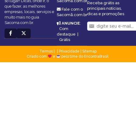
só lugar! Dicas, onde ir, o
Sacomã.com.br
Receba grátis as
que fazer, as melhores
principais notícias,
Fale com o
empresas, locais, serviços e
dicas e promoções
Sacomã.com.br
muito mais no guia
Sacoma.com.br.
ANUNCIE
:
Com
destaque
|
Grátis
Termos
|
Privacidade
|
Sitemap
Criado com
e
pelo time do EncontraBrasil