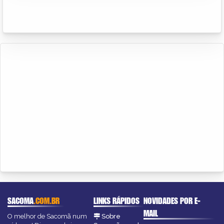
SACOMA
.COM.BR
LINKS RÁPIDOS
NOVIDADES POR E-
MAIL
O melhor de Sacomã num
Sobre