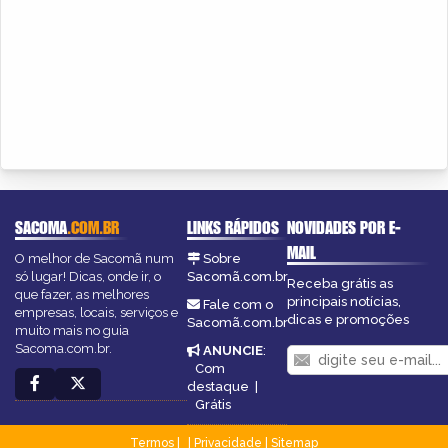
SACOMA
.COM.BR
LINKS RÁPIDOS
NOVIDADES POR E-
MAIL
O melhor de Sacomã num
Sobre
só lugar! Dicas, onde ir, o
Sacomã.com.br
Receba grátis as
que fazer, as melhores
principais notícias,
Fale com o
empresas, locais, serviços e
dicas e promoções
Sacomã.com.br
muito mais no guia
Sacoma.com.br.
ANUNCIE
:
Com
destaque
|
Grátis
Termos
|
Privacidade
|
Sitemap