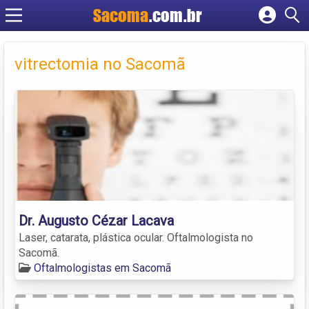
Sacoma
.com.br
Cadastrar empresa
Fazer login
vitrectomia no Sacomã
Criar conta
Dr. Augusto Cézar Lacava
Laser, catarata, plástica ocular. Oftalmologista no
Sacomã.
Oftalmologistas em Sacomã