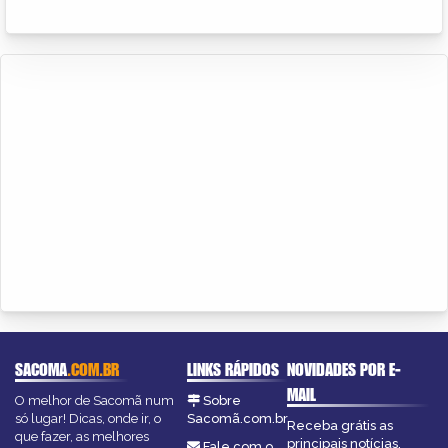
SACOMA
.COM.BR
LINKS RÁPIDOS
NOVIDADES POR E-
MAIL
O melhor de Sacomã num
Sobre
só lugar! Dicas, onde ir, o
Sacomã.com.br
Receba grátis as
que fazer, as melhores
principais notícias,
Fale com o