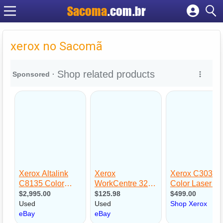
Sacoma
.com.br
Cadastrar empresa
Fazer login
xerox no Sacomã
Criar conta