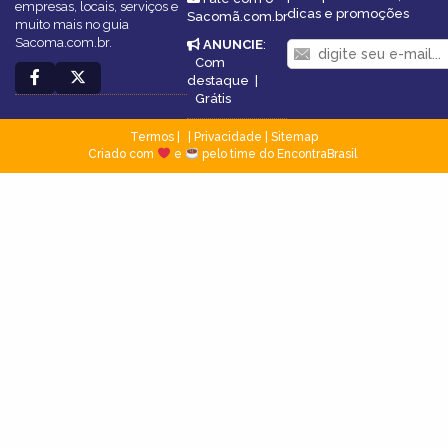
empresas, locais, serviços e
dicas e promoções
Sacomã.com.br
muito mais no guia
Sacoma.com.br.
ANUNCIE
:
Com
destaque
|
Grátis
Termos
|
Privacidade
|
Sitemap
Criado com
e
pelo time do EncontraBrasil