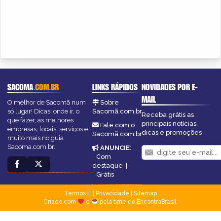
SACOMA
.COM.BR
LINKS RÁPIDOS
NOVIDADES POR E-
MAIL
O melhor de Sacomã num
Sobre
só lugar! Dicas, onde ir, o
Sacomã.com.br
Receba grátis as
que fazer, as melhores
principais notícias,
Fale com o
empresas, locais, serviços e
dicas e promoções
Sacomã.com.br
muito mais no guia
Sacoma.com.br.
ANUNCIE
:
Com
destaque
|
Grátis
Termos
|
Privacidade
|
Sitemap
Criado com
e
pelo time do EncontraBrasil