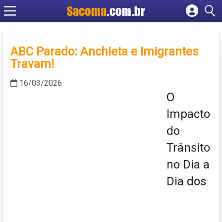
Sacoma
.com.br
Cadastrar empresa
Fazer login
ABC Parado: Anchieta e Imigrantes
Criar conta
Travam!
16/03/2026
O
Impacto
do
Trânsito
no Dia a
Dia dos