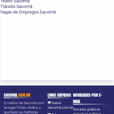
Teatro Sacomã
Trânsito Sacomã
Vagas de Empregos Sacomã
SACOMA
.COM.BR
LINKS RÁPIDOS
NOVIDADES POR E-
MAIL
O melhor de Sacomã num
Sobre
só lugar! Dicas, onde ir, o
Sacomã.com.br
Receba grátis as
que fazer, as melhores
principais notícias,