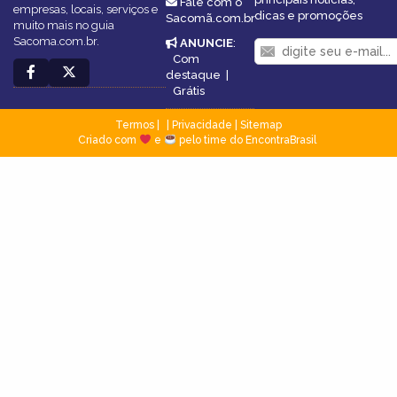
Fale com o
empresas, locais, serviços e
dicas e promoções
Sacomã.com.br
muito mais no guia
Sacoma.com.br.
ANUNCIE
:
Com
destaque
|
Grátis
Termos
|
Privacidade
|
Sitemap
Criado com
e
pelo time do EncontraBrasil