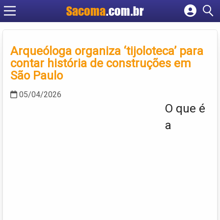
Sacoma
.com.br
Cadastrar empresa
Fazer login
Arqueóloga organiza ‘tijoloteca’ para
Criar conta
contar história de construções em
São Paulo
05/04/2026
O que é
a