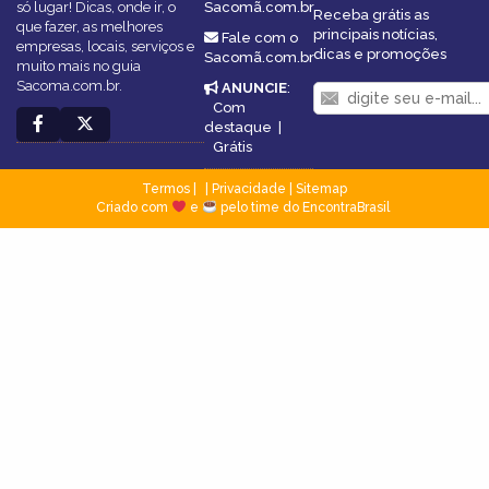
só lugar! Dicas, onde ir, o
Sacomã.com.br
Receba grátis as
que fazer, as melhores
principais notícias,
Fale com o
empresas, locais, serviços e
dicas e promoções
Sacomã.com.br
muito mais no guia
Sacoma.com.br.
ANUNCIE
:
Com
destaque
|
Grátis
Termos
|
Privacidade
|
Sitemap
Criado com
e
pelo time do EncontraBrasil