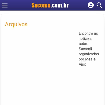
Sacoma
.com.br
Cadastrar empresa
Fazer login
Arquivos
Criar conta
Encontre as
notícias
sobre
Sacomã
organizadas
por Mês e
Ano: