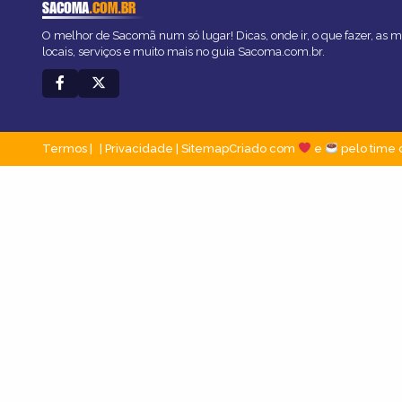
SACOMA
.COM.BR
O melhor de Sacomã num só lugar! Dicas, onde ir, o que fazer, as 
locais, serviços e muito mais no guia Sacoma.com.br.
Termos
|
Privacidade
|
Sitemap
Criado com
e
pelo time 