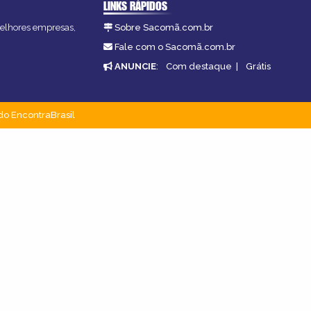
LINKS RÁPIDOS
melhores empresas,
Sobre Sacomã.com.br
Fale com o Sacomã.com.br
ANUNCIE
:
Com destaque
|
Grátis
do EncontraBrasil