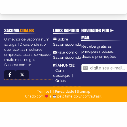
SACOMA
.COM.BR
LINKS RÁPIDOS
NOVIDADES POR E-
MAIL
O melhor de Sacomã num
Sobre
só lugar! Dicas, onde ir, o
Sacomã.com.br
Receba grátis as
que fazer, as melhores
principais notícias,
Fale com o
empresas, locais, serviços e
dicas e promoções
Sacomã.com.br
muito mais no guia
Sacoma.com.br.
ANUNCIE
:
Com
destaque
|
Grátis
Termos
|
Privacidade
|
Sitemap
Criado com
e
pelo time do EncontraBrasil