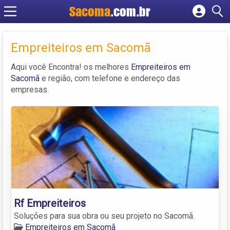
Sacoma
.com.br
Cadastrar empresa
Fazer login
Empreiteiros em Sacomã
Criar conta
Aqui você Encontra! os melhores
Empreiteiros em
Sacomã
e região, com telefone e endereço das
empresas.
Rf Empreiteiros
Soluções para sua obra ou seu projeto no Sacomã.
Empreiteiros em Sacomã