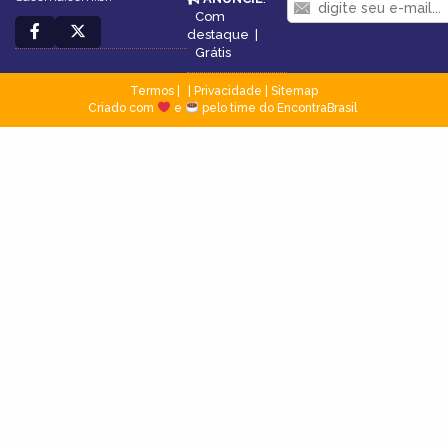
Com
destaque
|
Grátis
Termos
|
Privacidade
|
Sitemap
Criado com
e
pelo time do EncontraBrasil