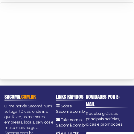
SACOMA
.COM.BR
LINKS RÁPIDOS
NOVIDADES POR E-
MAIL
O melhor de Sacomã num
Sobre
só lugar! Dicas, onde ir, o
Sacomã.com.br
Receba grátis as
que fazer, as melhores
principais notícias,
Fale com o
empresas, locais, serviços e
dicas e promoções
Sacomã.com.br
muito mais no guia
Sacoma.com.br.
ANUNCIE
: