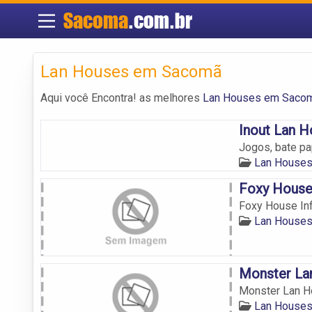
Sacoma
.com.br
Lan Houses em Sacomã
Aqui você Encontra! as melhores
Lan Houses em Saco
Inout Lan 
Jogos, bate pa
Lan House
Foxy House
Foxy House In
Lan House
Monster La
Monster Lan 
Lan House