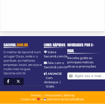
SACOMA
.COM.BR
LINKS RÁPIDOS
NOVIDADES POR E-
MAIL
O melhor de Sacomã num
Sobre
só lugar! Dicas, onde ir, o
Sacomã.com.br
Receba grátis as
que fazer, as melhores
principais notícias,
Fale com o
empresas, locais, serviços e
dicas e promoções
Sacomã.com.br
muito mais no guia
Sacoma.com.br.
ANUNCIE
:
Com
destaque
|
Grátis
Termos
|
Privacidade
|
Sitemap
Criado com
e
pelo time do EncontraBrasil