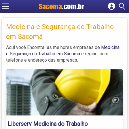
Sacoma
.com.br
Cadastrar empresa
Fazer login
Medicina e Segurança do Trabalho
Criar conta
em Sacomã
Aqui você Encontra! as melhores empresas de
Medicina
e Segurança do Trabalho em Sacomã
e região, com
telefone e endereço das empresas.
Liberserv Medicina do Trabalho