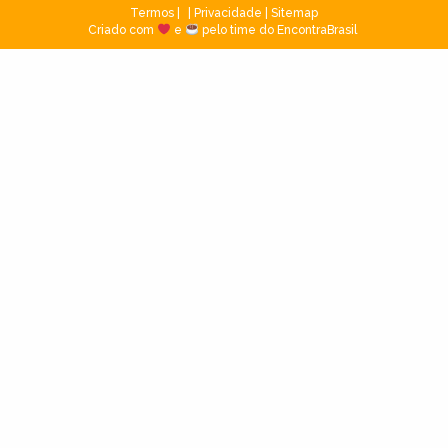
Termos
|
Privacidade
|
Sitemap
Criado com
e
pelo time do EncontraBrasil