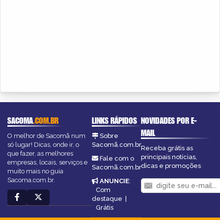
SACOMA
.COM.BR
LINKS RÁPIDOS
NOVIDADES POR E-
MAIL
O melhor de Sacomã num
Sobre
só lugar! Dicas, onde ir, o
Sacomã.com.br
Receba grátis as
que fazer, as melhores
principais notícias,
Fale com o
empresas, locais, serviços e
dicas e promoções
Sacomã.com.br
muito mais no guia
Sacoma.com.br.
ANUNCIE
:
Com
destaque
|
Grátis