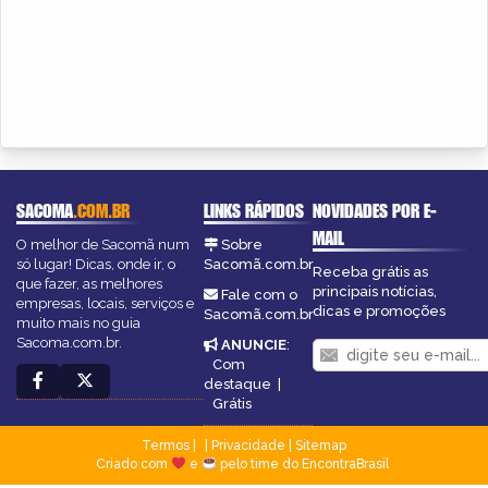
SACOMA
.COM.BR
LINKS RÁPIDOS
NOVIDADES POR E-
MAIL
O melhor de Sacomã num
Sobre
só lugar! Dicas, onde ir, o
Sacomã.com.br
Receba grátis as
que fazer, as melhores
principais notícias,
Fale com o
empresas, locais, serviços e
dicas e promoções
Sacomã.com.br
muito mais no guia
Sacoma.com.br.
ANUNCIE
:
Com
destaque
|
Grátis
Termos
|
Privacidade
|
Sitemap
Criado com
e
pelo time do EncontraBrasil