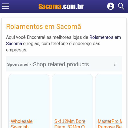
Sacoma
.com.br
Cadastrar empresa
Fazer login
Rolamentos em Sacomã
Criar conta
Aqui você Encontra! as melhores lojas de
Rolamentos em
Sacomã
e região, com telefone e endereço das
empresas.