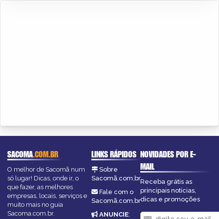
SACOMA
.COM.BR
LINKS RÁPIDOS
NOVIDADES POR E-
MAIL
O melhor de Sacomã num
Sobre
só lugar! Dicas, onde ir, o
Sacomã.com.br
Receba grátis as
que fazer, as melhores
principais notícias,
Fale com o
empresas, locais, serviços e
dicas e promoções
Sacomã.com.br
muito mais no guia
Sacoma.com.br.
ANUNCIE
: