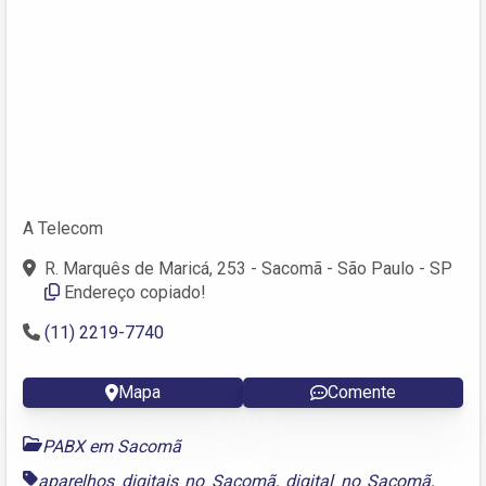
A Telecom
R. Marquês de Maricá, 253 - Sacomã - São Paulo - SP
Endereço copiado!
(11) 2219-7740
Mapa
Comente
PABX em Sacomã
aparelhos digitais no Sacomã
,
digital no Sacomã
,