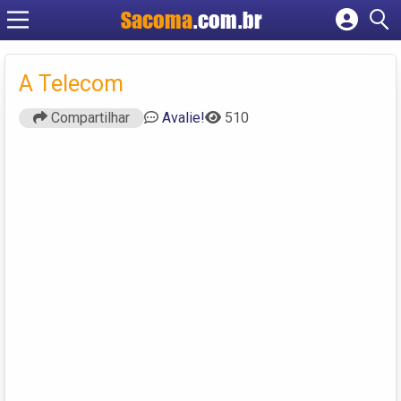
Sacoma
.com.br
Cadastrar empresa
Fazer login
A Telecom
Criar conta
Compartilhar
Avalie!
510