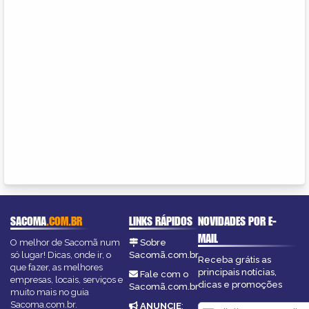
SACOMA
.COM.BR
LINKS RÁPIDOS
NOVIDADES POR E-
MAIL
O melhor de Sacomã num
Sobre
só lugar! Dicas, onde ir, o
Sacomã.com.br
Receba grátis as
que fazer, as melhores
principais notícias,
Fale com o
empresas, locais, serviços e
dicas e promoções
Sacomã.com.br
muito mais no guia
Sacoma.com.br.
ANUNCIE
: