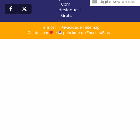
Com
destaque
|
Grátis
Termos
|
Privacidade
|
Sitemap
Criado com
e
pelo time do EncontraBrasil