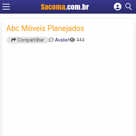
Sacoma
.com.br
Cadastrar empresa
Fazer login
Abc Móveis Planejados
Criar conta
Compartilhar
Avalie!
444