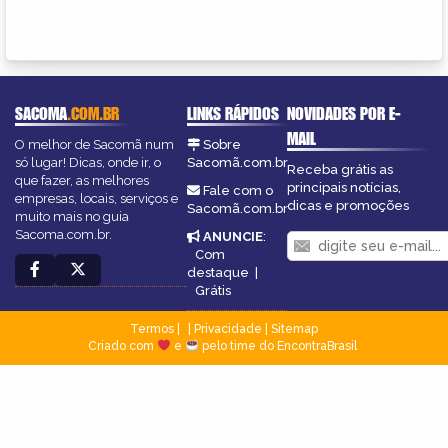
SACOMA
.COM.BR
LINKS RÁPIDOS
NOVIDADES POR E-
MAIL
O melhor de Sacomã num
Sobre
só lugar! Dicas, onde ir, o
Sacomã.com.br
Receba grátis as
que fazer, as melhores
principais notícias,
Fale com o
empresas, locais, serviços e
dicas e promoções
Sacomã.com.br
muito mais no guia
Sacoma.com.br.
ANUNCIE
:
Com
destaque
|
Grátis
Termos
|
Privacidade
|
Sitemap
Criado com
e
pelo time do EncontraBrasil