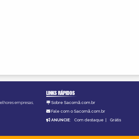
LINKS RÁPIDOS
melhores empresas,
Sobre Sacomã.com.br
Fale com o Sacomã.com.br
ANUNCIE
:
Com destaque
|
Grátis