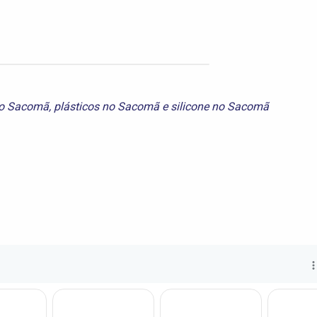
no Sacomã
,
plásticos no Sacomã
e
silicone no Sacomã