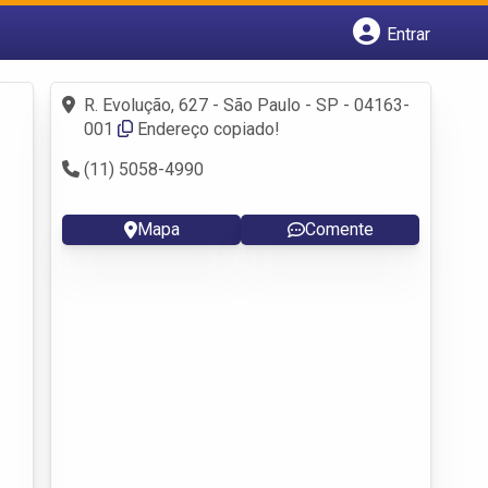
Entrar
Cadastrar empresa
Fazer login
R. Evolução, 627 - São Paulo - SP - 04163-
Criar conta
001
Endereço copiado!
(11) 5058-4990
Mapa
Comente