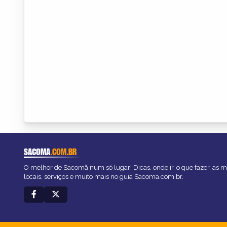
SACOMA
.COM.BR
O melhor de Sacomã num só lugar! Dicas, onde ir, o que fazer, as 
locais, serviços e muito mais no guia Sacoma.com.br.