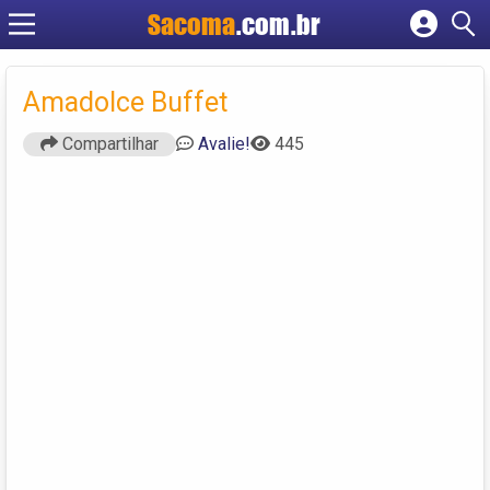
Sacoma
.com.br
Cadastrar empresa
Fazer login
Amadolce Buffet
Criar conta
Compartilhar
Avalie!
445