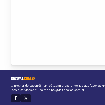
SACOMA
.COM.BR
O melhor de Sacomã num só lugar! Dicas, onde ir, o que fazer, as 
locais, serviços e muito mais no guia Sacoma.com.br.