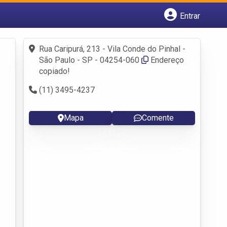
Entrar
Cadastrar empresa
Fazer login
Rua Caripurá, 213 - Vila Conde do Pinhal -
Criar conta
São Paulo - SP - 04254-060
Endereço
copiado!
(11) 3495-4237
Mapa
Comente