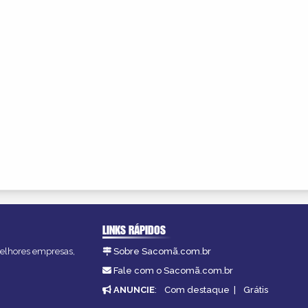
LINKS RÁPIDOS
melhores empresas,
Sobre Sacomã.com.br
Fale com o Sacomã.com.br
ANUNCIE
:
Com destaque
|
Grátis