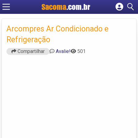
Sacoma
.com.br
Cadastrar empresa
Fazer login
Arcompres Ar Condicionado e
Criar conta
Refrigeração
Compartilhar
Avalie!
501