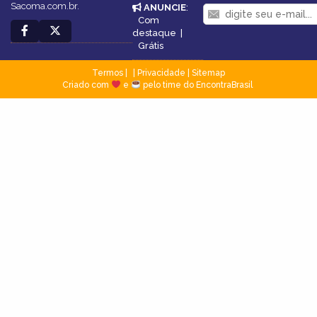
Sacoma.com.br.
ANUNCIE
:
Com
destaque
|
Grátis
Termos
|
Privacidade
|
Sitemap
Criado com
e
pelo time do EncontraBrasil