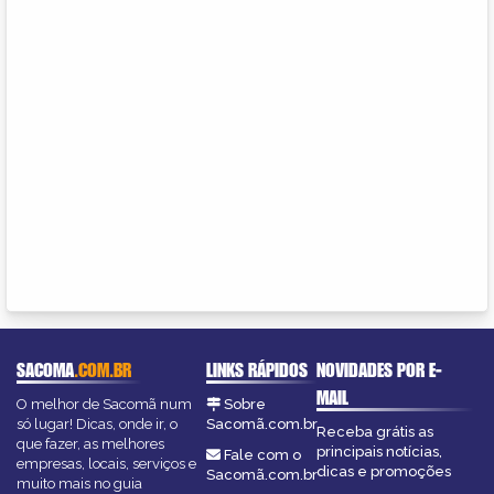
SACOMA
.COM.BR
LINKS RÁPIDOS
NOVIDADES POR E-
MAIL
O melhor de Sacomã num
Sobre
só lugar! Dicas, onde ir, o
Sacomã.com.br
Receba grátis as
que fazer, as melhores
principais notícias,
Fale com o
empresas, locais, serviços e
dicas e promoções
Sacomã.com.br
muito mais no guia