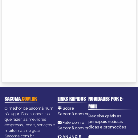
SACOMA
.COM.BR
LINKS RÁPIDOS
NOVIDADES POR E-
MAIL
O melhor de Sacomã num
Sobre
só lugar! Dicas, onde ir, o
Sacomã.com.br
Receba grátis as
que fazer, as melhores
principais notícias,
Fale com o
empresas, locais, serviços e
dicas e promoções
Sacomã.com.br
muito mais no guia
Sacoma.com.br.
ANUNCIE
: