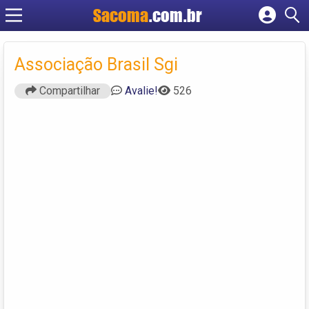
Sacoma
.com.br
Cadastrar empresa
Fazer login
Associação Brasil Sgi
Criar conta
Compartilhar
Avalie!
526