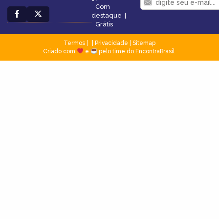
Com
destaque
|
Grátis
Termos
|
Privacidade
|
Sitemap
Criado com
e
pelo time do EncontraBrasil