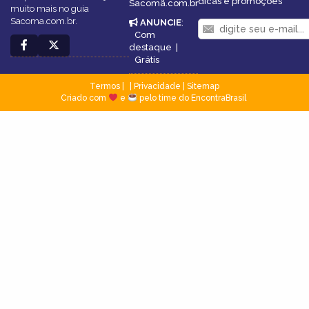
dicas e promoções
Sacomã.com.br
muito mais no guia
Sacoma.com.br.
ANUNCIE
:
Com
destaque
|
Grátis
Termos
|
Privacidade
|
Sitemap
Criado com
e
pelo time do EncontraBrasil