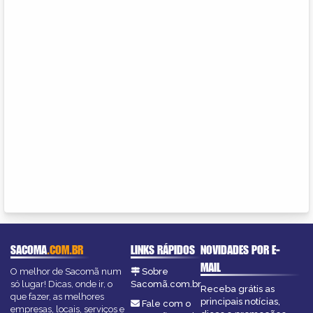
SACOMA
.COM.BR
LINKS RÁPIDOS
NOVIDADES POR E-
MAIL
O melhor de Sacomã num
Sobre
só lugar! Dicas, onde ir, o
Sacomã.com.br
Receba grátis as
que fazer, as melhores
principais notícias,
Fale com o
empresas, locais, serviços e