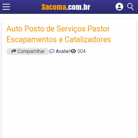
Sacoma
.com.br
Cadastrar empresa
Fazer login
Auto Posto de Serviços Pastor
Criar conta
Escapamentos e Catalizadores
Compartilhar
Avalie!
504