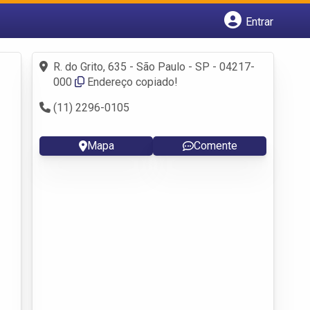
Entrar
Cadastrar empresa
Fazer login
R. do Grito, 635 - São Paulo - SP - 04217-
Criar conta
000
Endereço copiado!
(11) 2296-0105
Mapa
Comente