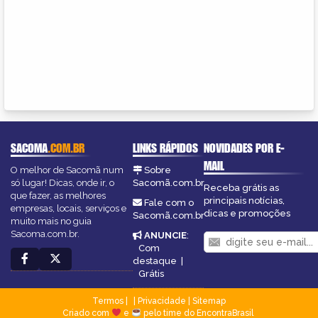
SACOMA
.COM.BR
LINKS RÁPIDOS
NOVIDADES POR E-
MAIL
O melhor de Sacomã num
Sobre
só lugar! Dicas, onde ir, o
Sacomã.com.br
Receba grátis as
que fazer, as melhores
principais notícias,
Fale com o
empresas, locais, serviços e
dicas e promoções
Sacomã.com.br
muito mais no guia
Sacoma.com.br.
ANUNCIE
:
Com
destaque
|
Grátis
Termos
|
Privacidade
|
Sitemap
Criado com
e
pelo time do EncontraBrasil