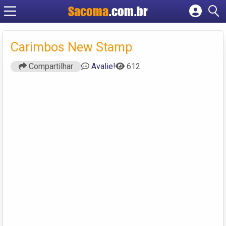
Sacoma
.com.br
Cadastrar empresa
Fazer login
Carimbos New Stamp
Criar conta
Compartilhar
Avalie!
612