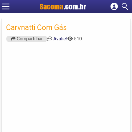
Sacoma
.com.br
Cadastrar empresa
Fazer login
Carvnatti Com Gás
Criar conta
Compartilhar
Avalie!
510