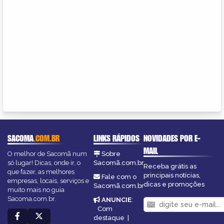
SACOMA
.COM.BR
LINKS RÁPIDOS
NOVIDADES POR E-
MAIL
O melhor de Sacomã num
Sobre
só lugar! Dicas, onde ir, o
Sacomã.com.br
Receba grátis as
que fazer, as melhores
principais notícias,
Fale com o
empresas, locais, serviços e
dicas e promoções
Sacomã.com.br
muito mais no guia
Sacoma.com.br.
ANUNCIE
:
Com
destaque
|