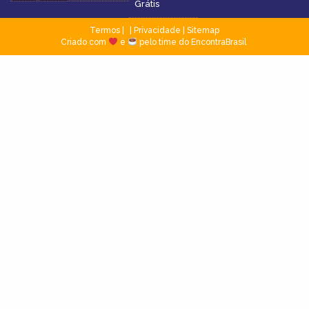
Grátis
Termos
|
Privacidade
|
Sitemap
Criado com
e
pelo time do EncontraBrasil