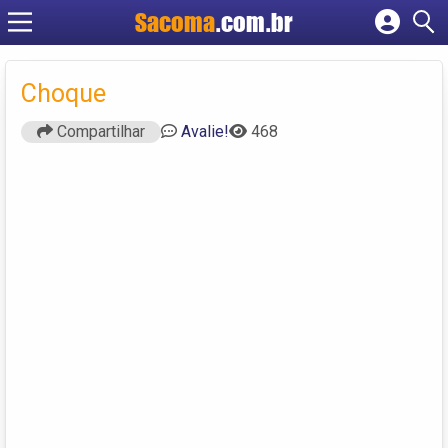
Sacoma
.com.br
Cadastrar empresa
Fazer login
Choque
Criar conta
Compartilhar
Avalie!
468