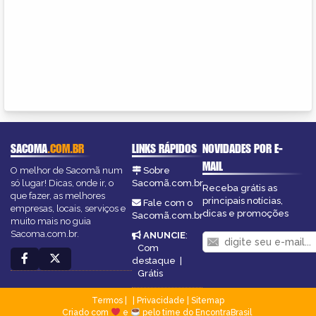
SACOMA
.COM.BR
LINKS RÁPIDOS
NOVIDADES POR E-
MAIL
O melhor de Sacomã num
Sobre
só lugar! Dicas, onde ir, o
Sacomã.com.br
Receba grátis as
que fazer, as melhores
principais notícias,
Fale com o
empresas, locais, serviços e
dicas e promoções
Sacomã.com.br
muito mais no guia
Sacoma.com.br.
ANUNCIE
:
Com
destaque
|
Grátis
Termos
|
Privacidade
|
Sitemap
Criado com
e
pelo time do EncontraBrasil