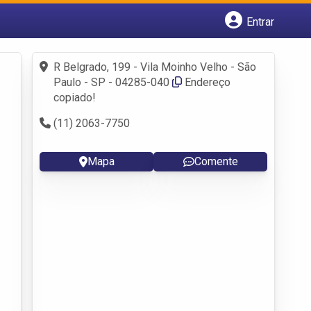
Entrar
Cadastrar empresa
Fazer login
R Belgrado, 199 - Vila Moinho Velho - São
Criar conta
Paulo - SP - 04285-040
Endereço
copiado!
(11) 2063-7750
Mapa
Comente