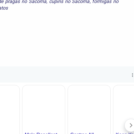
 de pragas no Sacomã
,
cupins no Sacomã
,
formigas no
atos