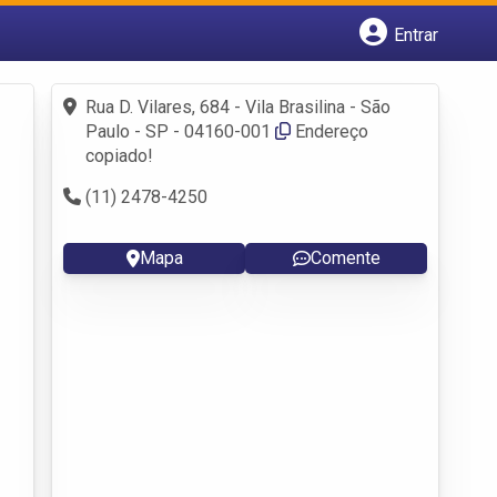
Entrar
Cadastrar empresa
Fazer login
Rua D. Vilares, 684 - Vila Brasilina - São
Criar conta
Paulo - SP - 04160-001
Endereço
copiado!
(11) 2478-4250
Mapa
Comente