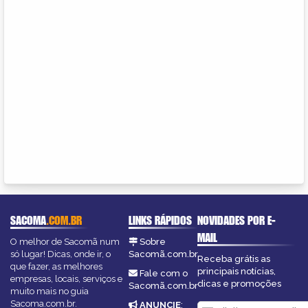
SACOMA
.COM.BR
LINKS RÁPIDOS
NOVIDADES POR E-
MAIL
O melhor de Sacomã num
Sobre
só lugar! Dicas, onde ir, o
Sacomã.com.br
Receba grátis as
que fazer, as melhores
principais notícias,
Fale com o
empresas, locais, serviços e
dicas e promoções
Sacomã.com.br
muito mais no guia
Sacoma.com.br.
ANUNCIE
: