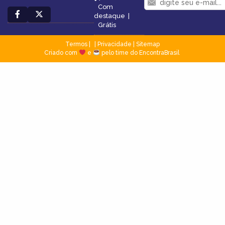
Com
destaque
|
Grátis
Termos
|
Privacidade
|
Sitemap
Criado com
e
pelo time do EncontraBrasil