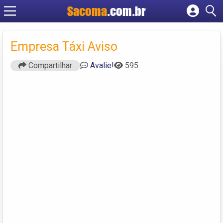
Sacoma
.com.br
Cadastrar empresa
Fazer login
Empresa Táxi Aviso
Criar conta
Compartilhar
Avalie!
595