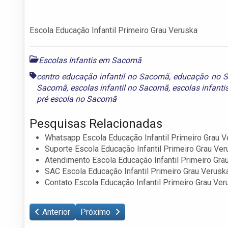
Escola Educação Infantil Primeiro Grau Veruska
Escolas Infantis em Sacomã
centro educação infantil no Sacomã
,
educação no 
Sacomã
,
escolas infantil no Sacomã
,
escolas infant
pré escola no Sacomã
Pesquisas Relacionadas
Whatsapp Escola Educação Infantil Primeiro Grau V
Suporte Escola Educação Infantil Primeiro Grau Ve
Atendimento Escola Educação Infantil Primeiro Gra
SAC Escola Educação Infantil Primeiro Grau Verusk
Contato Escola Educação Infantil Primeiro Grau Ver
Anterior
Próximo