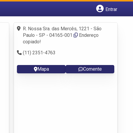
Entrar
Cadastrar empresa
Fazer login
R. Nossa Sra. das Mercês, 1221 - São
Criar conta
Paulo - SP - 04165-001
Endereço
copiado!
(11) 2351-4763
Mapa
Comente