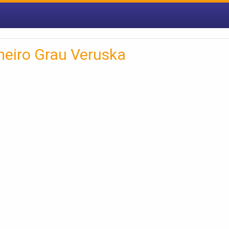
meiro Grau Veruska